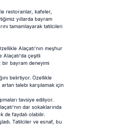
e restoranlar, kafeler,
çtiğimiz yıllarda bayram
nı tamamlayarak tatilcileri
Özellikle Alaçatı'nın meşhur
e Alaçatı'da çeşitli
az bir bayram deneyimi
nı belirtiyor. Özellikle
artan talebi karşılamak için
maları tavsiye ediliyor.
laçatı'nın dar sokaklarında
 de faydalı olabilir.
şladı
. Tatilciler ve esnaf, bu