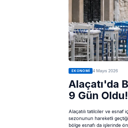
4 Mayıs 2026
EKONOMI
Alaçatı'da 
9 Gün Oldu!
Alaçatı
lı tatilciler ve esnaf
sezonunun hareketli geçtiği A
bölge esnafı da işlerinde öne