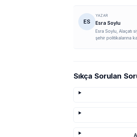
YAZAR
ES
Esra Soylu
Esra Soylu, Alaçatı 
şehir politikalarına k
Sıkça Sorulan Sor
A