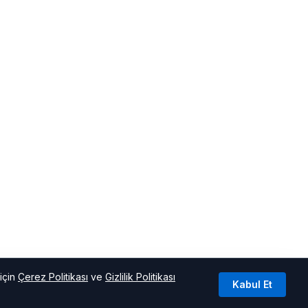
için
Çerez Politikası
ve
Gizlilik Politikası
Kabul Et