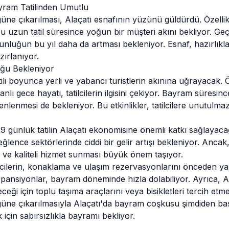
yram Tatilinden Umutlu
güne çıkarılması, Alaçatı esnafının yüzünü güldürdü. Özellikl
 bu uzun tatil süresince yoğun bir müşteri akını bekliyor. Ge
uğun bu yıl daha da artması bekleniyor. Esnaf, hazırlıkları
zırlanıyor.
ğu Bekleniyor
ili boyunca yerli ve yabancı turistlerin akınına uğrayacak. 
canlı gece hayatı, tatilcilerin ilgisini çekiyor. Bayram süresinc
enlenmesi de bekleniyor. Bu etkinlikler, tatilcilere unutulm
 9 günlük tatilin Alaçatı ekonomisine önemli katkı sağlayacağı
ence sektörlerinde ciddi bir gelir artışı bekleniyor. Ancak, 
sı ve kaliteli hizmet sunması büyük önem taşıyor.
ilcilerin, konaklama ve ulaşım rezervasyonlarını önceden yap
e pansiyonlar, bayram döneminde hızla dolabiliyor. Ayrıca, A
ği için toplu taşıma araçlarını veya bisikletleri tercih etmek
 güne çıkarılmasıyla Alaçatı'da bayram coşkusu şimdiden
ba
 için sabırsızlıkla bayramı bekliyor.