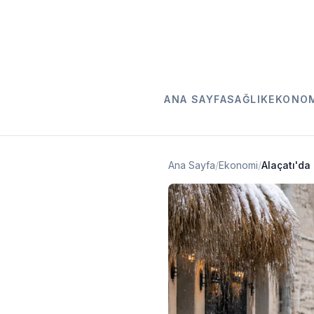
ANA SAYFA
SAĞLIK
EKONO
Ana Sayfa
/
Ekonomi
/