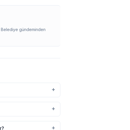
ir. Belediye gündeminden
+
+
+
r?