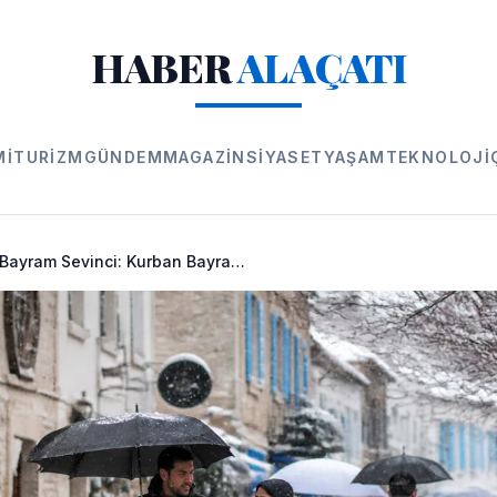
HABER
ALAÇATI
MI
TURIZM
GÜNDEM
MAGAZIN
SIYASET
YAŞAM
TEKNOLOJI
Alaçatı'da Bayram Sevinci: Kurban Bayramı Tatili 9 Gün Oldu!