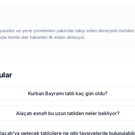
siyasetini ve yerel yönetimleri yakından takip eden deneyimli muhab
adar kente dair haberleri ilk elden aktarıyor.
ular
Kurban Bayramı tatili kaç gün oldu?
Alaçatı esnafı bu uzun tatilden neler bekliyor?
laçatı'ya gelecek tatilcilere ne gibi tavsiyelerde bulunulabili