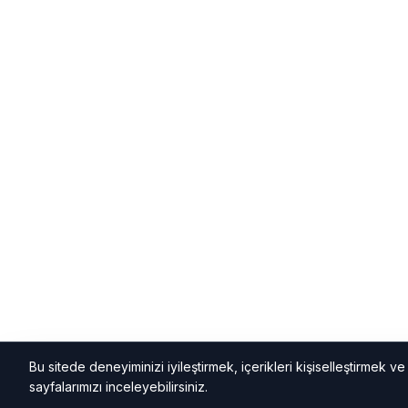
Bu sitede deneyiminizi iyileştirmek, içerikleri kişiselleştirmek ve k
sayfalarımızı inceleyebilirsiniz.