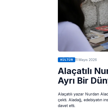
11 Mayıs 2026
KÜLTÜR
Alaçatılı Nu
Ayrı Bir Dü
Alaçatılı
yazar Nurdan Aladağ
çekti. Aladağ, edebiyatın i
davet etti.