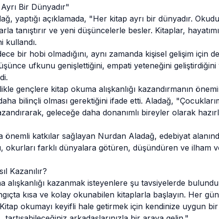
Ayrı Bir Dünyadır"
ağ, yaptığı açıklamada, "Her kitap ayrı bir dünyadır. Okudu
arla tanıştırır ve yeni düşüncelerle besler. Kitaplar, hayatım
i kullandı.
ce bir hobi olmadığını, aynı zamanda kişisel gelişim için d
 düşünce ufkunu genişlettiğini, empati yeteneğini geliştirdiğin
di.
ikle gençlere kitap okuma alışkanlığı kazandırmanın önemin
aha bilinçli olması gerektiğini ifade etti. Aladağ, "Çocuklarım
azandırarak, geleceğe daha donanımlı bireyler olarak hazır
na önemli katkılar sağlayan Nurdan Aladağ, edebiyat alanında
rı, okurları farklı dünyalara götüren, düşündüren ve ilham 
ıl Kazanılır?
alışkanlığı kazanmak isteyenlere şu tavsiyelerde bulundu: "
gıçta kısa ve kolay okunabilen kitaplarla başlayın. Her gün d
Kitap okumayı keyifli hale getirmek için kendinize uygun bir
tartışabileceğiniz arkadaşlarınızla bir araya gelin."