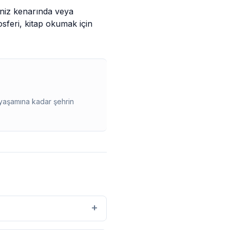
eniz kenarında veya
osferi, kitap okumak için
 yaşamına kadar şehrin
+