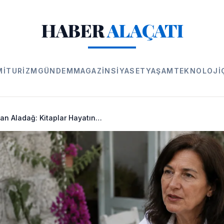
HABER
ALAÇATI
MI
TURIZM
GÜNDEM
MAGAZIN
SIYASET
YAŞAM
TEKNOLOJI
Alaçatılı Nurdan Aladağ: Kitaplar Hayatın Kendisi, Ayrı Bir Dünya