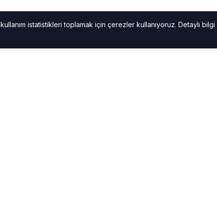
ullanım istatistikleri toplamak için çerezler kullanıyoruz. Detaylı bilgi 
ER ALAÇATI
KATEGORILER
Sağlık
akkında en güncel haberler
Ekonomi