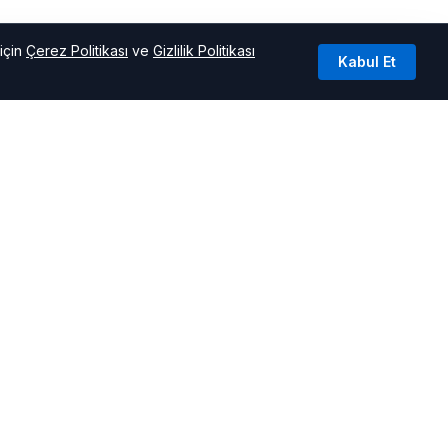
için
Çerez Politikası
ve
Gizlilik Politikası
Kabul Et
KURUMSAL
Künye
İletişim