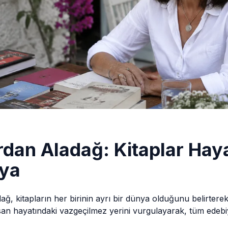
rdan Aladağ: Kitaplar Haya
nya
, kitapların her birinin ayrı bir dünya olduğunu belirter
nsan hayatındaki vazgeçilmez yerini vurgulayarak, tüm edeb