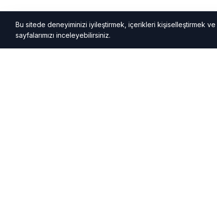
Bu sitede deneyiminizi iyileştirmek, içerikleri kişiselleştirmek ve k
sayfalarımızı inceleyebilirsiniz.
HAB
FAYDALI BILGILER
Alaçatı Hava Durumu
Alaçatı h
Altın Fiyatları