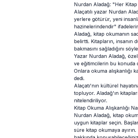
Nurdan Aladağ: "Her Kitap 
Alaçatılı yazar Nurdan Alad
yerlere götürür, yeni insanl
hazinelerindendir" ifadelerin
Aladağ, kitap okumanın sade
belirtti. Kitapların, insanın
bakmasını sağladığını söyle
Yazar Nurdan Aladağ, özell
ve eğitimcilerin bu konuda d
Onlara okuma alışkanlığı k
dedi.
Alaçatı
'nın kültürel hayatı
topluyor. Aladağ'ın kitapla
nitelendiriliyor.
Kitap Okuma Alışkanlığı Nas
Nurdan Aladağ, kitap okuma 
uygun kitaplar seçin. Başlan
süre kitap okumaya ayırın. 
hakkında konuşabileceğiniz, 