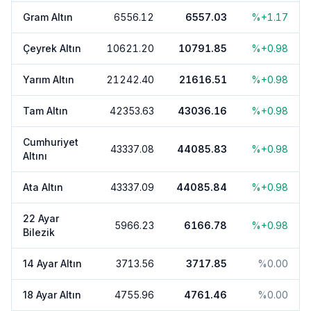
Gram Altın
6556.12
6557.03
%+1.17
Çeyrek Altın
10621.20
10791.85
%+0.98
Yarım Altın
21242.40
21616.51
%+0.98
Tam Altın
42353.63
43036.16
%+0.98
Cumhuriyet
43337.08
44085.83
%+0.98
Altını
Ata Altın
43337.09
44085.84
%+0.98
22 Ayar
5966.23
6166.78
%+0.98
Bilezik
14 Ayar Altın
3713.56
3717.85
%0.00
18 Ayar Altın
4755.96
4761.46
%0.00