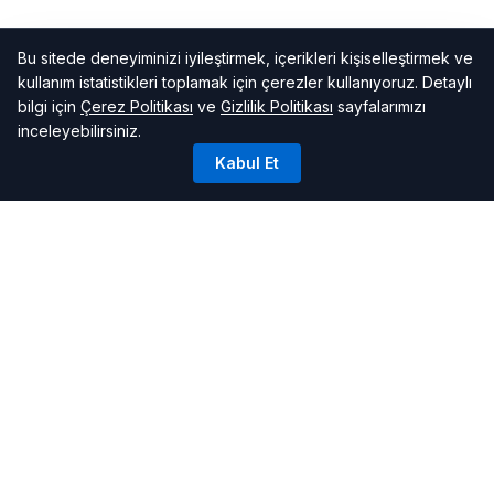
Bu sitede deneyiminizi iyileştirmek, içerikleri kişiselleştirmek ve
kullanım istatistikleri toplamak için çerezler kullanıyoruz. Detaylı
bilgi için
Çerez Politikası
ve
Gizlilik Politikası
sayfalarımızı
inceleyebilirsiniz.
Kabul Et