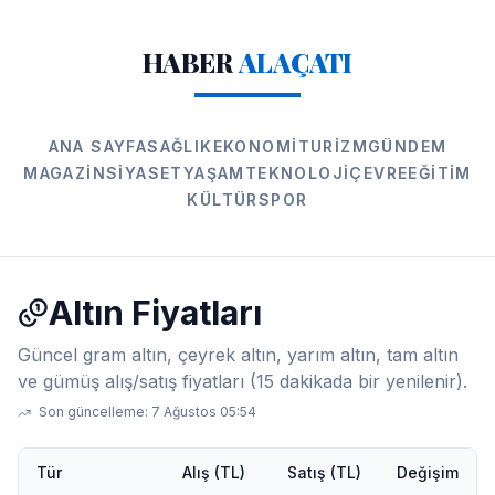
HABER
ALAÇATI
ANA SAYFA
SAĞLIK
EKONOMI
TURIZM
GÜNDEM
MAGAZIN
SIYASET
YAŞAM
TEKNOLOJI
ÇEVRE
EĞITIM
KÜLTÜR
SPOR
Altın Fiyatları
Güncel gram altın, çeyrek altın, yarım altın, tam altın
ve gümüş alış/satış fiyatları (15 dakikada bir yenilenir).
Son güncelleme:
7 Ağustos 05:54
Tür
Alış (TL)
Satış (TL)
Değişim