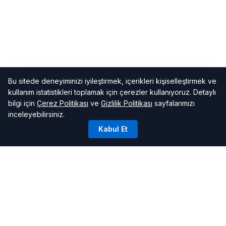
Bu sitede deneyiminizi iyileştirmek, içerikleri kişiselleştirmek ve
kullanım istatistikleri toplamak için çerezler kullanıyoruz. Detaylı
bilgi için
Çerez Politikası
ve
Gizlilik Politikası
sayfalarımızı
inceleyebilirsiniz.
Kabul Et