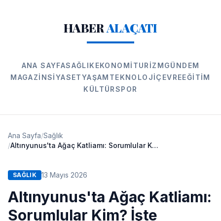
HABER
ALAÇATI
ANA SAYFA
SAĞLIK
EKONOMI
TURIZM
GÜNDEM
MAGAZIN
SIYASET
YAŞAM
TEKNOLOJI
ÇEVRE
EĞITIM
KÜLTÜR
SPOR
Ana Sayfa
/
Sağlık
/
Altınyunus'ta Ağaç Katliamı: Sorumlular Kim? İşte Detaylar!
13 Mayıs 2026
SAĞLIK
Altınyunus'ta Ağaç Katliamı:
Sorumlular Kim? İşte