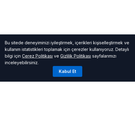
Bu sitede deneyiminizi iyileştirmek, içerikleri kişiselleştirmek ve
kullanım istatistikleri toplamak için çerezler kullanıyoruz. Detaylı
bilgi için
Çerez Politikası
ve
Gizlilik Politikası
sayfalarımızı
inceleyebilirsiniz.
Kabul Et