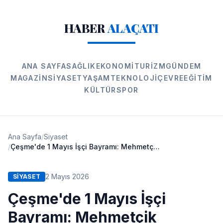
HABER
ALAÇATI
ANA SAYFA
SAĞLIK
EKONOMI
TURIZM
GÜNDEM
MAGAZIN
SIYASET
YAŞAM
TEKNOLOJI
ÇEVRE
EĞITIM
KÜLTÜR
SPOR
Ana Sayfa
/
Siyaset
/
Çeşme'de 1 Mayıs İşçi Bayramı: Mehmetçik Parkı'ndan Meydana Yürüyüş
2 Mayıs 2026
SIYASET
Çeşme'de 1 Mayıs İşçi
Bayramı: Mehmetçik