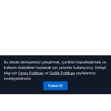
Bu sitede deneyiminizi iyileştirmek, içerikleri kişiselleştirmek ve
kullanım istatistikleri toplamak için çerezler kullanıyoruz. Detaylı
bilgi için
Çerez Politikası
ve
Gizlilik Politikası
sayfalarımızı
inceleyebilirsiniz.
Kabul Et