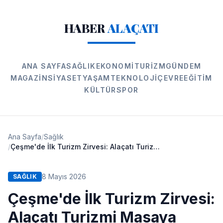
HABER
ALAÇATI
ANA SAYFA
SAĞLIK
EKONOMI
TURIZM
GÜNDEM
MAGAZIN
SIYASET
YAŞAM
TEKNOLOJI
ÇEVRE
EĞITIM
KÜLTÜR
SPOR
Ana Sayfa
/
Sağlık
/
Çeşme'de İlk Turizm Zirvesi: Alaçatı Turizmi Masaya Yatırıldı
8 Mayıs 2026
SAĞLIK
Çeşme'de İlk Turizm Zirvesi:
Alaçatı Turizmi Masaya