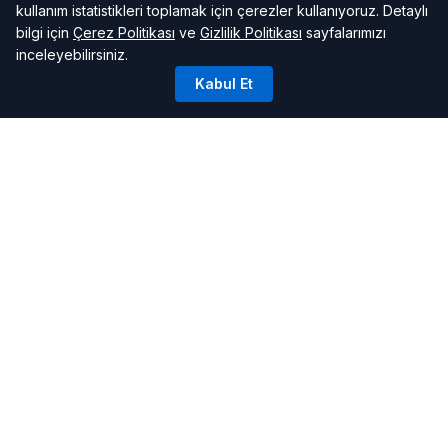
kullanım istatistikleri toplamak için çerezler kullanıyoruz. Detaylı
bilgi için
Çerez Politikası
ve
Gizlilik Politikası
sayfalarımızı
inceleyebilirsiniz.
Kabul Et
FAYDALI BILGILER