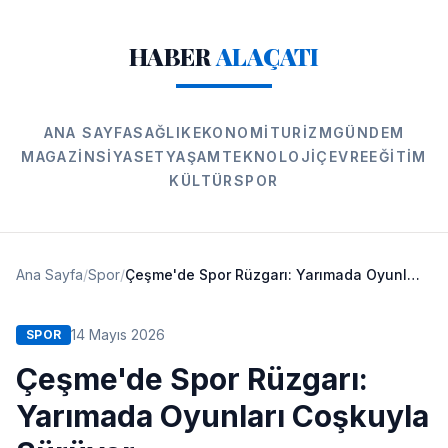
HABER
ALAÇATI
ANA SAYFA
SAĞLIK
EKONOMI
TURIZM
GÜNDEM
MAGAZIN
SIYASET
YAŞAM
TEKNOLOJI
ÇEVRE
EĞITIM
KÜLTÜR
SPOR
Ana Sayfa
/
Spor
/
Çeşme'de Spor Rüzgarı: Yarımada Oyunları Coşkuyla Sürüyor
14 Mayıs 2026
SPOR
Çeşme'de Spor Rüzgarı:
Yarımada Oyunları Coşkuyla