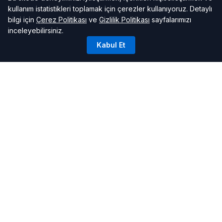
kullanım istatistikleri toplamak için çerezler kullanıyoruz. Detaylı
bilgi için
Çerez Politikası
ve
Gizlilik Politikası
sayfalarımızı
inceleyebilirsiniz.
Kabul Et
FAYDALI BILGILER