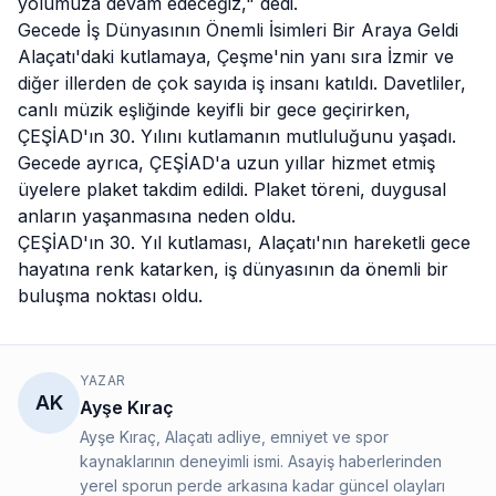
yolumuza devam edeceğiz," dedi.
Gecede İş Dünyasının Önemli İsimleri Bir Araya Geldi
Alaçatı'daki kutlamaya, Çeşme'nin yanı sıra İzmir ve
diğer illerden de çok sayıda iş insanı katıldı. Davetliler,
canlı müzik eşliğinde keyifli bir gece geçirirken,
ÇEŞİAD'ın 30. Yılını kutlamanın mutluluğunu yaşadı.
Gecede ayrıca, ÇEŞİAD'a uzun yıllar hizmet etmiş
üyelere plaket takdim edildi. Plaket töreni, duygusal
anların yaşanmasına neden oldu.
ÇEŞİAD'ın 30. Yıl kutlaması, Alaçatı'nın hareketli gece
hayatına renk katarken, iş dünyasının da önemli bir
buluşma noktası oldu.
YAZAR
AK
Ayşe Kıraç
Ayşe Kıraç, Alaçatı adliye, emniyet ve spor
kaynaklarının deneyimli ismi. Asayiş haberlerinden
yerel sporun perde arkasına kadar güncel olayları