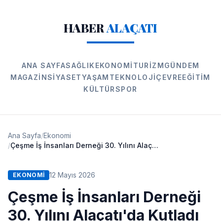
HABER
ALAÇATI
ANA SAYFA
SAĞLIK
EKONOMI
TURIZM
GÜNDEM
MAGAZIN
SIYASET
YAŞAM
TEKNOLOJI
ÇEVRE
EĞITIM
KÜLTÜR
SPOR
Ana Sayfa
/
Ekonomi
/
Çeşme İş İnsanları Derneği 30. Yılını Alaçatı'da Kutladı
12 Mayıs 2026
EKONOMI
Çeşme İş İnsanları Derneği
30. Yılını Alaçatı'da Kutladı