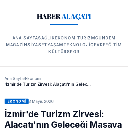
HABER
ALAÇATI
ANA SAYFA
SAĞLIK
EKONOMI
TURIZM
GÜNDEM
MAGAZIN
SIYASET
YAŞAM
TEKNOLOJI
ÇEVRE
EĞITIM
KÜLTÜR
SPOR
Ana Sayfa
/
Ekonomi
/
İzmir'de Turizm Zirvesi: Alaçatı'nın Geleceği Masaya Yatırıldı
3 Mayıs 2026
EKONOMI
İzmir'de Turizm Zirvesi:
Alaçatı'nın Geleceği Masaya