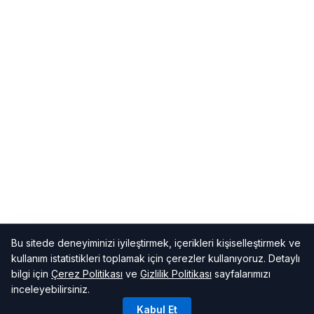
Bu sitede deneyiminizi iyileştirmek, içerikleri kişiselleştirmek ve
kullanım istatistikleri toplamak için çerezler kullanıyoruz. Detaylı
bilgi için
Çerez Politikası
ve
Gizlilik Politikası
sayfalarımızı
inceleyebilirsiniz.
Kabul Et