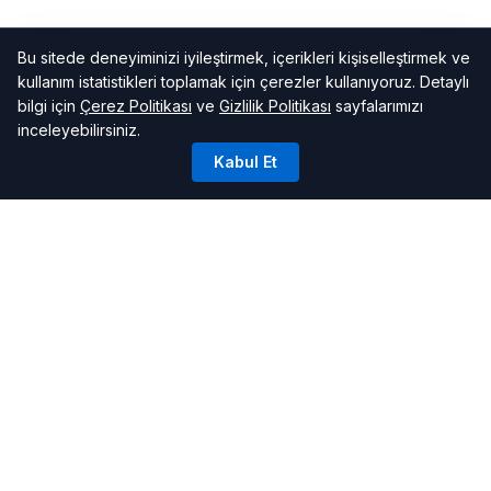
Bu sitede deneyiminizi iyileştirmek, içerikleri kişiselleştirmek ve
kullanım istatistikleri toplamak için çerezler kullanıyoruz. Detaylı
bilgi için
Çerez Politikası
ve
Gizlilik Politikası
sayfalarımızı
inceleyebilirsiniz.
Kabul Et