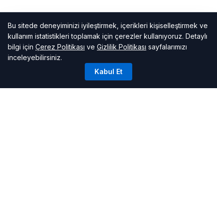
Bu sitede deneyiminizi iyileştirmek, içerikleri kişiselleştirmek ve
kullanım istatistikleri toplamak için çerezler kullanıyoruz. Detaylı
bilgi için
Çerez Politikası
ve
Gizlilik Politikası
sayfalarımızı
inceleyebilirsiniz.
Kabul Et