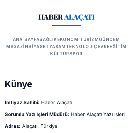
HABER
ALAÇATI
ANA SAYFA
SAĞLIK
EKONOMI
TURIZM
GÜNDEM
MAGAZIN
SIYASET
YAŞAM
TEKNOLOJI
ÇEVRE
EĞITIM
KÜLTÜR
SPOR
Künye
İmtiyaz Sahibi:
Haber Alaçatı
Sorumlu Yazı İşleri Müdürü:
Haber Alaçatı Yazı İşleri
Adres:
Alaçatı, Türkiye