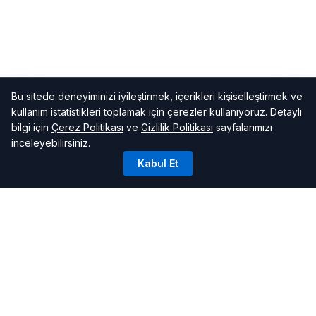
Bu sitede deneyiminizi iyileştirmek, içerikleri kişiselleştirmek ve
kullanım istatistikleri toplamak için çerezler kullanıyoruz. Detaylı
bilgi için
Çerez Politikası
ve
Gizlilik Politikası
sayfalarımızı
inceleyebilirsiniz.
Kabul Et