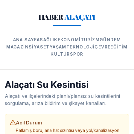
HABER
ALAÇATI
ANA SAYFA
SAĞLIK
EKONOMI
TURIZM
GÜNDEM
MAGAZIN
SIYASET
YAŞAM
TEKNOLOJI
ÇEVRE
EĞITIM
KÜLTÜR
SPOR
Alaçatı
Su Kesintisi
Alaçatı
ve ilçelerindeki planlı/plansız su kesintilerini
sorgulama, arıza bildirim ve şikayet kanalları.
Acil Durum
Patlamış boru, ana hat sızıntısı veya yol/kanalizasyon