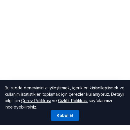
Bu sitede deneyiminizi iyileştirmek, içerikleri kişiselleştirmek ve
kullanım istatistikleri toplamak için çerezler kullanıyoruz. Detaylı
bilgi için
Çerez Politikası
ve
Gizlilik Politikası
sayfalarımızı
inceleyebilirsiniz.
Kabul Et