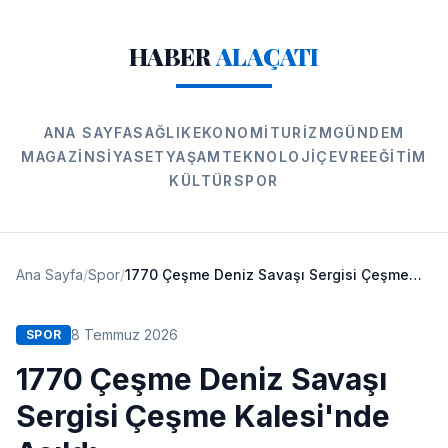
HABER
ALAÇATI
ANA SAYFA
SAĞLIK
EKONOMI
TURIZM
GÜNDEM
MAGAZIN
SIYASET
YAŞAM
TEKNOLOJI
ÇEVRE
EĞITIM
KÜLTÜR
SPOR
Ana Sayfa
/
Spor
/
1770 Çeşme Deniz Savaşı Sergisi Çeşme Kalesi'nde Açıldı
8 Temmuz 2026
SPOR
1770 Çeşme Deniz Savaşı
Sergisi Çeşme Kalesi'nde