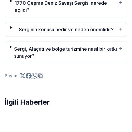
+
1770 Çeşme Deniz Savaşı Sergisi nerede
açıldı?
+
Serginin konusu nedir ve neden önemlidir?
+
Sergi, Alaçatı ve bölge turizmine nasıl bir katkı
sunuyor?
Paylas:
İlgili Haberler
Brezilya'yı deviren voleybolcular İstanbul'da karşılandı
VNL 2026 Şampiyonu Belli Oldu: Filenin Sultanları Zirved
SPOR
Şampiyonluk kapıda: Milli takım Çin'i set vermeden geçti
SPOR
Çeşme Yelken Şöleni ödül töreniyle tamamlandı