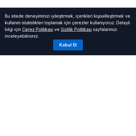
Bu sitede deneyiminizi iyileştirmek, içerikleri kişiselleştirmek ve
kullanım istatistikleri toplamak için çerezler kullanıyoruz. Detaylı
bilgi için
Çerez Politikası
ve
Gizlilik Politikası
sayfalarımızı
inceleyebilirsiniz.
Kabul Et