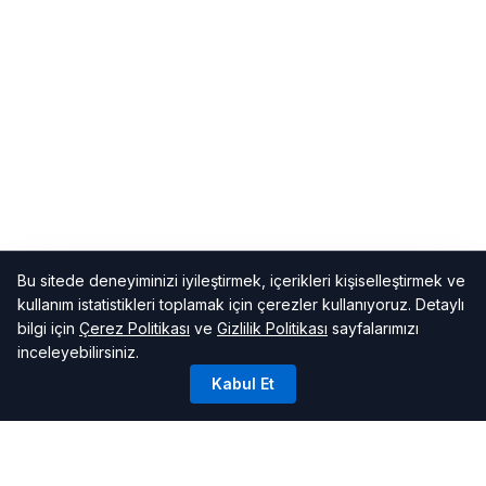
Bu sitede deneyiminizi iyileştirmek, içerikleri kişiselleştirmek ve
kullanım istatistikleri toplamak için çerezler kullanıyoruz. Detaylı
bilgi için
Çerez Politikası
ve
Gizlilik Politikası
sayfalarımızı
inceleyebilirsiniz.
Kabul Et