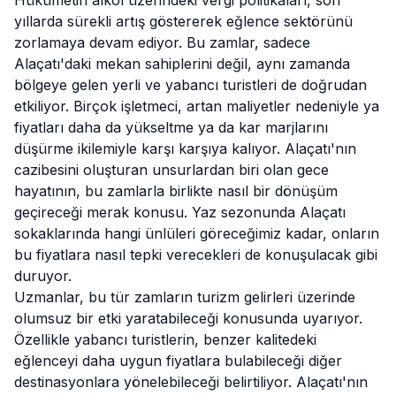
Hükümetin alkol üzerindeki vergi politikaları, son
yıllarda sürekli artış göstererek eğlence sektörünü
zorlamaya devam ediyor. Bu zamlar, sadece
Alaçatı'daki mekan sahiplerini değil, aynı zamanda
bölgeye gelen yerli ve yabancı turistleri de doğrudan
etkiliyor. Birçok işletmeci, artan maliyetler nedeniyle ya
fiyatları daha da yükseltme ya da kar marjlarını
düşürme ikilemiyle karşı karşıya kalıyor. Alaçatı'nın
cazibesini oluşturan unsurlardan biri olan gece
hayatının, bu zamlarla birlikte nasıl bir dönüşüm
geçireceği merak konusu. Yaz sezonunda Alaçatı
sokaklarında hangi ünlüleri göreceğimiz kadar, onların
bu fiyatlara nasıl tepki verecekleri de konuşulacak gibi
duruyor.
Uzmanlar, bu tür zamların turizm gelirleri üzerinde
olumsuz bir etki yaratabileceği konusunda uyarıyor.
Özellikle yabancı turistlerin, benzer kalitedeki
eğlenceyi daha uygun fiyatlara bulabileceği diğer
destinasyonlara yönelebileceği belirtiliyor. Alaçatı'nın