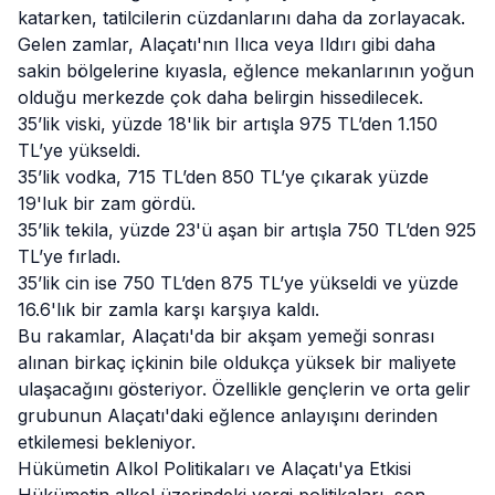
katarken, tatilcilerin cüzdanlarını daha da zorlayacak.
Gelen zamlar, Alaçatı'nın Ilıca veya Ildırı gibi daha
sakin bölgelerine kıyasla, eğlence mekanlarının yoğun
olduğu merkezde çok daha belirgin hissedilecek.
35’lik viski, yüzde 18'lik bir artışla 975 TL’den 1.150
TL’ye yükseldi.
35’lik vodka, 715 TL’den 850 TL’ye çıkarak yüzde
19'luk bir zam gördü.
35’lik tekila, yüzde 23'ü aşan bir artışla 750 TL’den 925
TL’ye fırladı.
35’lik cin ise 750 TL’den 875 TL’ye yükseldi ve yüzde
16.6'lık bir zamla karşı karşıya kaldı.
Bu rakamlar, Alaçatı'da bir akşam yemeği sonrası
alınan birkaç içkinin bile oldukça yüksek bir maliyete
ulaşacağını gösteriyor. Özellikle gençlerin ve orta gelir
grubunun Alaçatı'daki eğlence anlayışını derinden
etkilemesi bekleniyor.
Hükümetin Alkol Politikaları ve Alaçatı'ya Etkisi