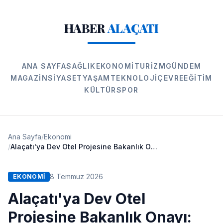
HABER
ALAÇATI
ANA SAYFA
SAĞLIK
EKONOMI
TURIZM
GÜNDEM
MAGAZIN
SIYASET
YAŞAM
TEKNOLOJI
ÇEVRE
EĞITIM
KÜLTÜR
SPOR
Ana Sayfa
/
Ekonomi
/
Alaçatı'ya Dev Otel Projesine Bakanlık Onayı: 209 Oda Yolda!
8 Temmuz 2026
EKONOMI
Alaçatı'ya Dev Otel
Projesine Bakanlık Onayı: