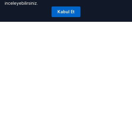
inceleyebilirsiniz.
Kabul Et
FAYDALI BILGILER
Alaçatı Hava Durumu