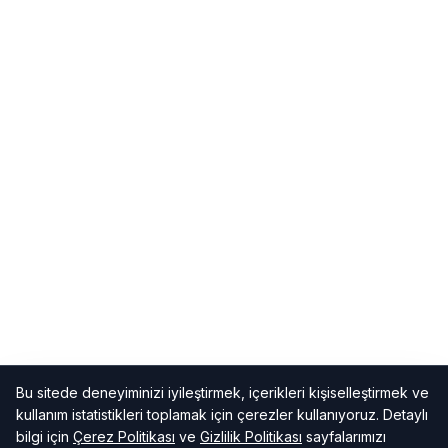
Bu sitede deneyiminizi iyileştirmek, içerikleri kişiselleştirmek ve
kullanım istatistikleri toplamak için çerezler kullanıyoruz. Detaylı
bilgi için
Çerez Politikası
ve
Gizlilik Politikası
sayfalarımızı