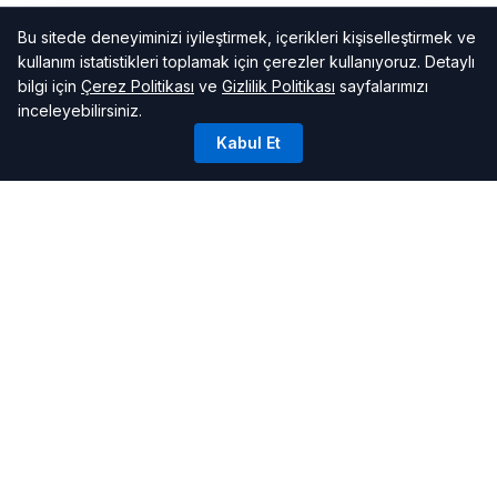
Bu sitede deneyiminizi iyileştirmek, içerikleri kişiselleştirmek ve
kullanım istatistikleri toplamak için çerezler kullanıyoruz. Detaylı
bilgi için
Çerez Politikası
ve
Gizlilik Politikası
sayfalarımızı
inceleyebilirsiniz.
Kabul Et