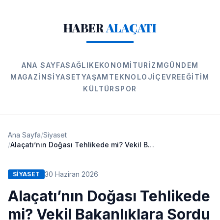
HABER
ALAÇATI
ANA SAYFA
SAĞLIK
EKONOMI
TURIZM
GÜNDEM
MAGAZIN
SIYASET
YAŞAM
TEKNOLOJI
ÇEVRE
EĞITIM
KÜLTÜR
SPOR
Ana Sayfa
/
Siyaset
/
Alaçatı’nın Doğası Tehlikede mi? Vekil Bakanlıklara Sordu
30 Haziran 2026
SIYASET
Alaçatı’nın Doğası Tehlikede
mi? Vekil Bakanlıklara Sordu