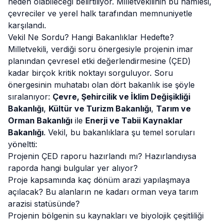
neden olabileceği belirtiliyor. Milletvekilinin bu hamlesi,
çevreciler ve yerel halk tarafından memnuniyetle
karşılandı.
Vekil Ne Sordu? Hangi Bakanlıklar Hedefte?
Milletvekili, verdiği soru önergesiyle projenin imar
planından çevresel etki değerlendirmesine (ÇED)
kadar birçok kritik noktayı sorguluyor. Soru
önergesinin muhatabı olan dört bakanlık ise şöyle
sıralanıyor:
Çevre, Şehircilik ve İklim Değişikliği
Bakanlığı
,
Kültür ve Turizm Bakanlığı
,
Tarım ve
Orman Bakanlığı
ile
Enerji ve Tabii Kaynaklar
Bakanlığı
. Vekil, bu bakanlıklara şu temel soruları
yöneltti:
Projenin ÇED raporu hazırlandı mı? Hazırlandıysa
raporda hangi bulgular yer alıyor?
Proje kapsamında kaç dönüm arazi yapılaşmaya
açılacak? Bu alanların ne kadarı orman veya tarım
arazisi statüsünde?
Projenin bölgenin su kaynakları ve biyolojik çeşitliliği