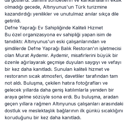
da gösterdi. Samimi sohbetlerin ve kahkahaların eksik
olmadığı gecede, Altınyunus'un Türk turizmine
kazandırdığı yenilikler ve unutulmaz anılar sıkça dile
getirildi.
Defne Yaprağı Ev Sahipliğinde Kaliteli Hizmet
Bu özel organizasyona ev sahipliği yapan isim de
tanıdıktı: Altınyunus'un eski çalışanlarından ve
şimdilerde Defne Yaprağı Balık Restoran'ın işletmecisi
olan Murat Aydemir. Aydemir, misafirlerini büyük bir
özenle ağırlayarak geçmişe duyulan saygıyı ve vefayı
bir kez daha kanıtladı. Sunulan kaliteli hizmet ve
restoranın sıcak atmosferi, davetliler tarafından tam
not aldı. Buluşma, çekilen hatıra fotoğrafları ve
gelecek yıllarda daha geniş katılımlarla yeniden bir
araya gelme sözüyle sona erdi. Bu buluşma, aradan
geçen yıllara rağmen Altınyunus çalışanları arasındaki
dostluk ve meslektaşlık bağlarının ilk günkü sıcaklığını
koruduğunu bir kez daha kanıtladı.