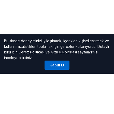
Bu sitede deneyiminizi iyileştirmek, içerikleri kişiselleştirmek ve
kullanım istatistikleri toplamak için çerezler kullanıyoruz. Detaylı
bilgi için
Çerez Politikası
ve
Gizlilik Politikası
sayfalarımızı
inceleyebilirsiniz.
Kabul Et