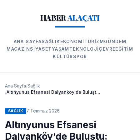
HABER
ALAÇATI
ANA SAYFA
SAĞLIK
EKONOMI
TURIZM
GÜNDEM
MAGAZIN
SIYASET
YAŞAM
TEKNOLOJI
ÇEVRE
EĞITIM
KÜLTÜR
SPOR
Ana Sayfa
/
Sağlık
/
Altınyunus Efsanesi Dalyanköy'de Buluştu: Anılar Canlandı!
7 Temmuz 2026
SAĞLIK
Altınyunus Efsanesi
Dalyanköy'de Buluştu: