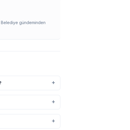
ir. Belediye gündeminden
+
?
+
+