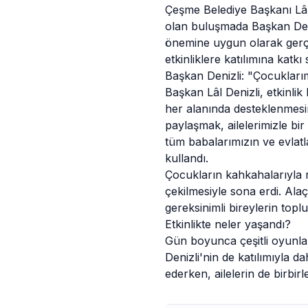
Çeşme Belediye Başkanı Lâl 
olan buluşmada Başkan Deni
önemine uygun olarak gerçek
etkinliklere katılımına katkı 
Başkan Denizli: "Çocukları
Başkan Lâl Denizli,
etkinlik
h
her alanında desteklenmesi
paylaşmak, ailelerimizle bi
tüm babalarımızın ve evlat
kullandı.
Çocukların kahkahalarıyla re
çekilmesiyle sona erdi. Alaç
gereksinimli bireylerin top
Etkinlikte neler yaşandı?
Gün boyunca çeşitli oyunlar 
Denizli'nin de katılımıyla d
ederken, ailelerin de birbir