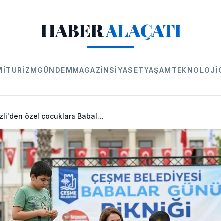
HABER
ALAÇATI
MI
TURIZM
GÜNDEM
MAGAZIN
SIYASET
YAŞAM
TEKNOLOJI
Başkan Denizli'den özel çocuklara Babalar Günü sürprizi