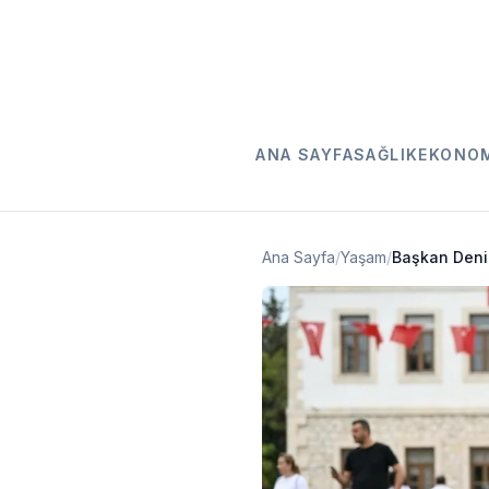
ANA SAYFA
SAĞLIK
EKONO
Ana Sayfa
/
Yaşam
/