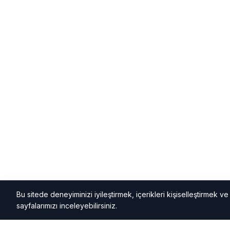
Bu sitede deneyiminizi iyileştirmek, içerikleri kişiselleştirmek ve k
sayfalarımızı inceleyebilirsiniz.