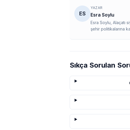
YAZAR
ES
Esra Soylu
Esra Soylu, Alaçatı 
şehir politikalarına k
Sıkça Sorulan Sor