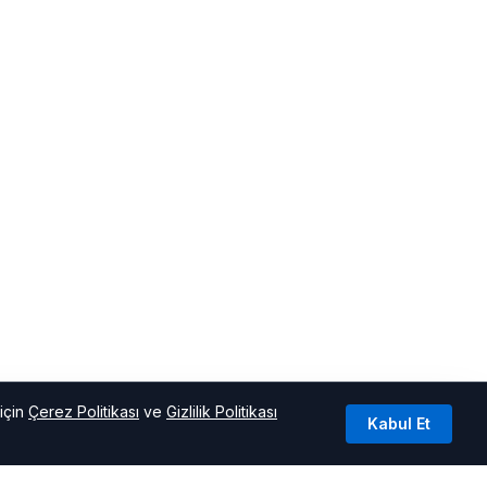
için
Çerez Politikası
ve
Gizlilik Politikası
Kabul Et