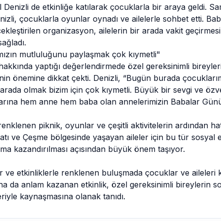
Denizli de etkinliğe katılarak
çocuklarla
bir araya geldi. Sa
zli, çocuklarla oyunlar oynadı ve ailelerle sohbet etti. B
leştirilen organizasyon, ailelerin bir arada vakit geçirmes
sağladı.
mızın mutluluğunu paylaşmak çok kıymetli"
akkında yaptığı değerlendirmede özel gereksinimli bireyleri
nin önemine dikkat çekti. Denizli, “Bugün burada çocuklar
r arada olmak bizim için çok kıymetli. Büyük bir sevgi ve öz
larına hem anne hem baba olan annelerimizin Babalar Günü’
nklenen piknik, oyunlar ve çeşitli aktivitelerin ardından hat
atı ve Çeşme bölgesinde yaşayan aileler için bu tür sosyal et
luma kazandırılması açısından büyük önem taşıyor.
ve etkinliklerle renklenen buluşmada çocuklar ve aileleri ke
aha da anlam kazanan etkinlik, özel gereksinimli bireylerin so
leriyle kaynaşmasına olanak tanıdı.