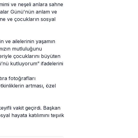
mimi ve neşeli anlara sahne
abalar Günü'nün anlam ve
ine ve çocukların sosyal
n ve ailelerinin yaşamın
ımızın mutluluğunu
veriyle çocuklarını büyüten
nü kutluyorum” ifadelerini
ıra fotoğrafları
kinliklerin artması, özel
yifli vakit geçirdi. Başkan
syal hayata katılımını teşvik