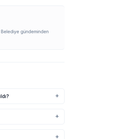
ir. Belediye gündeminden
+
ldı?
+
+