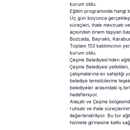
kurum oldu.
Eğitim programında hangi k
Üç gün boyunca gerçekleştir
süreçleri, ihale mevzuatı v
açısından önem taşıyan başl
Bozcada, Bayraklı, Karaburu
Toplam 153 katılımcının yer
kurum oldu.
Çeşme Belediyesi’nden eğit
Çeşme Belediyesi yetkilileri
çalışmalarına ev sahipliği 
belediye temsilcilerine teş
belediyeler arasındaki iş b
hedefleniyor.
Alaçatı ve Çeşme bölgesinde 
ruhsatı ve ihale süreçlerini
değerlendiriliyor. Bu tür eğ
hizmete girmesine katkı sağ