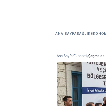
ANA SAYFA
SAĞLIK
EKONO
Ana Sayfa
/
Ekonomi
/