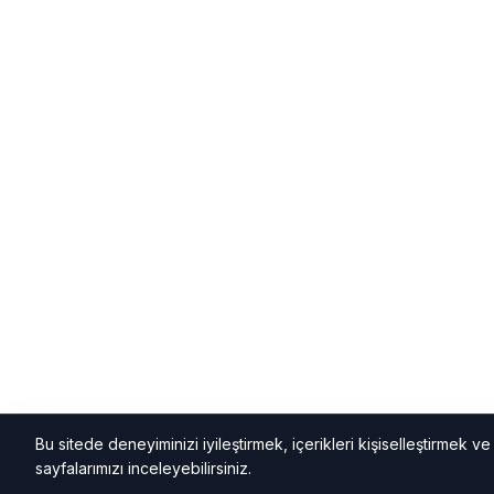
Bu sitede deneyiminizi iyileştirmek, içerikleri kişiselleştirmek ve k
sayfalarımızı inceleyebilirsiniz.