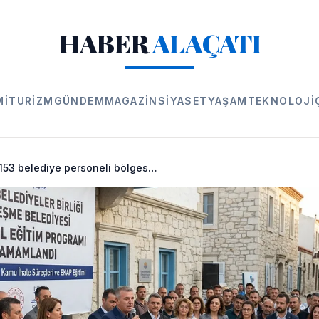
HABER
ALAÇATI
MI
TURIZM
GÜNDEM
MAGAZIN
SIYASET
YAŞAM
TEKNOLOJI
Çeşme’de 153 belediye personeli bölgesel eğitimlerde buluştu