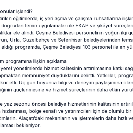
onular işlendi?
ilen eğitimlerde; iş yeri açma ve çalışma ruhsatlarına iliş
e doğrudan temin uygulamaları ile EKAP ve şikâyet süreçleri
ıklar ele alındı. Çeşme
Belediyesi
personelinin yoğun ilgi gö
n, Urla, Güzelbahçe ve Seferihisar belediyelerinden temsilc
 aldığı programda, Çeşme Belediyesi 103 personel ile en yü
im programına ilişkin açıklama
, yerel yönetimlerde hizmet kalitesinin artırılmasına katkı sa
yapmaktan memnuniyet duyduklarını belirtti. Yetkililer, prog
ekkür etti. Üç gün boyunca bilgi ve deneyim paylaşımına olan
irliğinin güçlenmesine ve hizmet süreçlerinin daha etkin yür
yaz sezonu öncesi belediye hizmetlerinin kalitesinin artırılm
n hızlanması, bölge esnafı ve yatırımcıları için de olumlu bir
itimlerin, Alaçatı’daki mekanların ve işletmelerin daha hızlı 
laması bekleniyor.