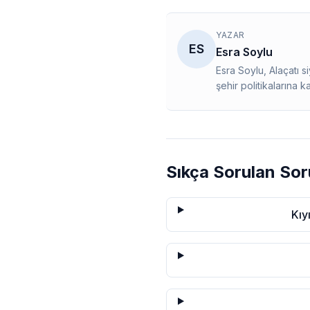
YAZAR
ES
Esra Soylu
Esra Soylu, Alaçatı 
şehir politikalarına k
Sıkça Sorulan Sor
Kıy