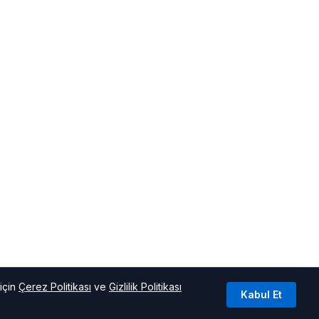
için
Çerez Politikası
ve
Gizlilik Politikası
Kabul Et