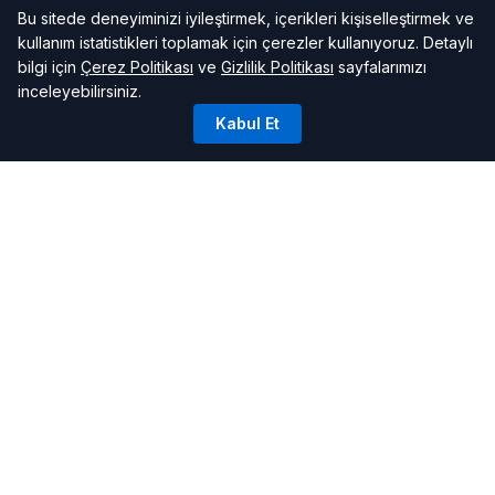
Bu sitede deneyiminizi iyileştirmek, içerikleri kişiselleştirmek ve
kullanım istatistikleri toplamak için çerezler kullanıyoruz. Detaylı
bilgi için
Çerez Politikası
ve
Gizlilik Politikası
sayfalarımızı
inceleyebilirsiniz.
Kabul Et