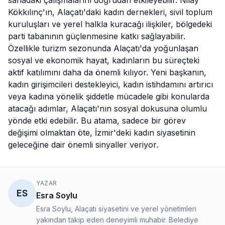
sahadaki çalışmalarını doğrudan etkileyebilir. Nilay
Kökkılınç'ın, Alaçatı'daki kadın dernekleri, sivil toplum
kuruluşları ve yerel halkla kuracağı ilişkiler, bölgedeki
parti tabanının güçlenmesine katkı sağlayabilir.
Özellikle turizm sezonunda Alaçatı'da yoğunlaşan
sosyal ve ekonomik hayat, kadınların bu süreçteki
aktif katılımını daha da önemli kılıyor. Yeni başkanın,
kadın girişimcileri destekleyici, kadın istihdamını artırıcı
veya kadına yönelik şiddetle mücadele gibi konularda
atacağı adımlar, Alaçatı'nın sosyal dokusuna olumlu
yönde etki edebilir. Bu atama, sadece bir görev
değişimi olmaktan öte, İzmir'deki kadın siyasetinin
geleceğine dair önemli sinyaller veriyor.
YAZAR
ES
Esra Soylu
Esra Soylu, Alaçatı siyasetini ve yerel yönetimleri
yakından takip eden deneyimli muhabir. Belediye