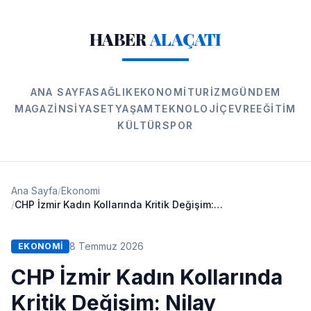
HABER
ALAÇATI
ANA SAYFA
SAĞLIK
EKONOMI
TURIZM
GÜNDEM
MAGAZIN
SIYASET
YAŞAM
TEKNOLOJI
ÇEVRE
EĞITIM
KÜLTÜR
SPOR
Ana Sayfa
/
Ekonomi
/
CHP İzmir Kadın Kollarında Kritik Değişim: Nilay Kökkılınç Atandı
8 Temmuz 2026
EKONOMI
CHP İzmir Kadın Kollarında
Kritik Değişim: Nilay