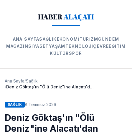
HABER
ALAÇATI
ANA SAYFA
SAĞLIK
EKONOMI
TURIZM
GÜNDEM
MAGAZIN
SIYASET
YAŞAM
TEKNOLOJI
ÇEVRE
EĞITIM
KÜLTÜR
SPOR
Ana Sayfa
/
Sağlık
/
Deniz Göktaş'ın "Ölü Deniz"ine Alaçatı'dan Sansür Tepkisi!
8 Temmuz 2026
SAĞLIK
Deniz Göktaş'ın "Ölü
Deniz"ine Alaçatı'dan