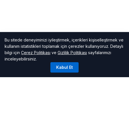
Bu sitede deneyiminizi iyileştirmek, içerikleri kişiselleştirmek ve
kullanım istatistikleri toplamak için çerezler kullanıyoruz. Detaylı
bilgi için
Çerez Politikası
ve
Gizlilik Politikası
sayfalarımızı
inceleyebilirsiniz.
Kabul Et