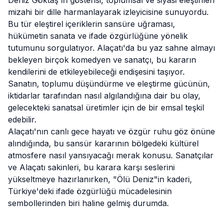
Deniz Göktaş'ın gösterisi, toplumsal ve siyasi eleştirileri
mizahi bir dille harmanlayarak izleyicisine sunuyordu.
Bu tür eleştirel içeriklerin sansüre uğraması,
hükümetin sanata ve ifade özgürlüğüne yönelik
tutumunu sorgulatıyor. Alaçatı'da bu yaz sahne almayı
bekleyen birçok komedyen ve sanatçı, bu kararın
kendilerini de etkileyebileceği endişesini taşıyor.
Sanatın, toplumu düşündürme ve eleştirme gücünün,
iktidarlar tarafından nasıl algılandığına dair bu olay,
gelecekteki sanatsal üretimler için de bir emsal teşkil
edebilir.
Alaçatı'nın canlı gece hayatı ve özgür ruhu göz önüne
alındığında, bu sansür kararının bölgedeki kültürel
atmosfere nasıl yansıyacağı merak konusu. Sanatçılar
ve Alaçatı sakinleri, bu karara karşı seslerini
yükseltmeye hazırlanırken, "Ölü Deniz"in kaderi,
Türkiye'deki ifade özgürlüğü mücadelesinin
sembollerinden biri haline gelmiş durumda.