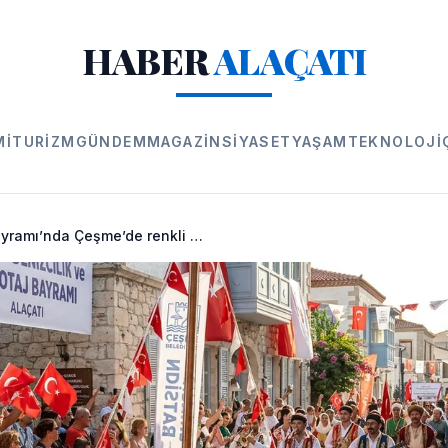
HABER
ALAÇATI
MI
TURIZM
GÜNDEM
MAGAZIN
SIYASET
YAŞAM
TEKNOLOJI
Denizcilik Bayramı’nda Çeşme’de renkli görüntüler