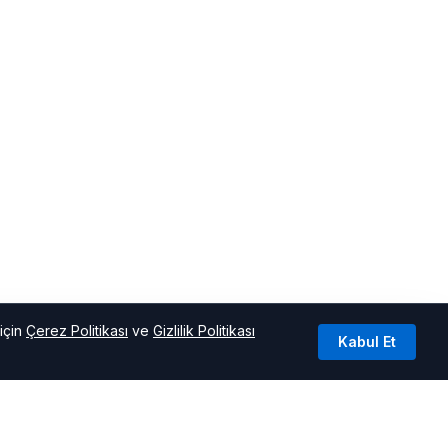
için
Çerez Politikası
ve
Gizlilik Politikası
Kabul Et