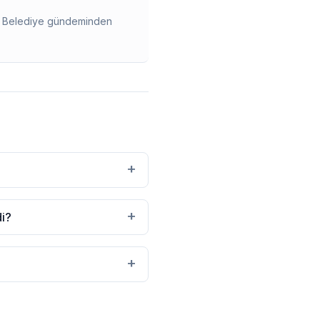
ir. Belediye gündeminden
+
+
di?
+