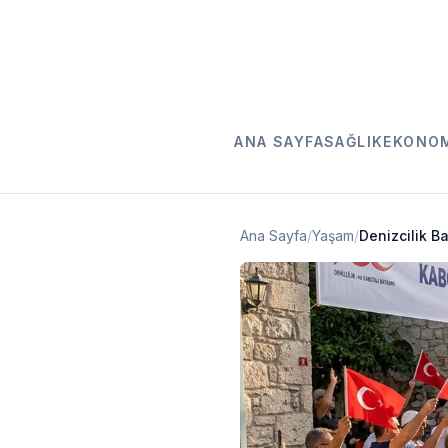
ANA SAYFA
SAĞLIK
EKONO
Ana Sayfa
/
Yaşam
/