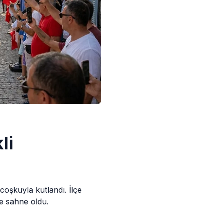
li
e coşkuyla
kutlandı
. İlçe
re sahne oldu.