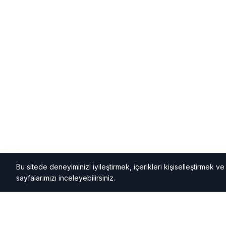
Bu sitede deneyiminizi iyileştirmek, içerikleri kişiselleştirmek ve k
sayfalarımızı inceleyebilirsiniz.