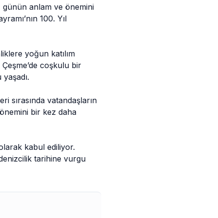
de, günün anlam ve önemini
ayramı’nın 100. Yıl
liklere yoğun katılım
r, Çeşme’de coşkulu bir
 yaşadı.
leri sırasında vatandaşların
 önemini bir kez daha
larak kabul ediliyor.
enizcilik tarihine vurgu