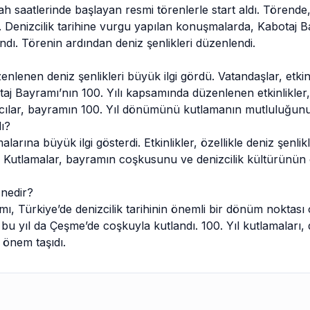
ah saatlerinde başlayan resmi törenlerle start aldı. Tören
. Denizcilik tarihine vurgu yapılan konuşmalarda, Kabotaj B
. Törenin ardından deniz şenlikleri düzenlendi.
lenen deniz şenlikleri büyük ilgi gördü. Vatandaşlar, etkin
otaj Bayramı’nın 100. Yılı kapsamında düzenlenen etkinlikle
mcılar, bayramın 100. Yıl dönümünü kutlamanın mutluluğunu
dı?
larına büyük ilgi gösterdi. Etkinlikler, özellikle deniz şenlik
i. Kutlamalar, bayramın coşkusunu ve denizcilik kültürünün
nedir?
ı, Türkiye’de denizcilik tarihinin önemli bir dönüm noktası o
bu yıl da Çeşme’de coşkuyla kutlandı. 100. Yıl kutlamaları, d
 önem taşıdı.