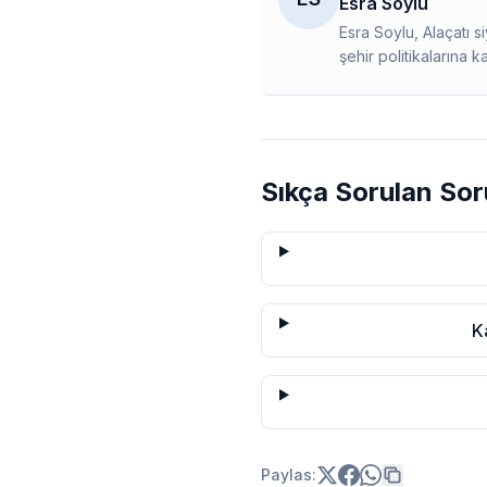
Esra Soylu
Esra Soylu, Alaçatı 
şehir politikalarına k
Sıkça Sorulan Sor
K
Paylas: