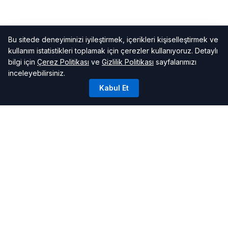
Bu sitede deneyiminizi iyileştirmek, içerikleri kişiselleştirmek ve
kullanım istatistikleri toplamak için çerezler kullanıyoruz. Detaylı
bilgi için
Çerez Politikası
ve
Gizlilik Politikası
sayfalarımızı
inceleyebilirsiniz.
Kabul Et