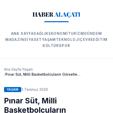
HABER
ALAÇATI
ANA SAYFA
SAĞLIK
EKONOMI
TURIZM
GÜNDEM
MAGAZIN
SIYASET
YAŞAM
TEKNOLOJI
ÇEVRE
EĞITIM
KÜLTÜR
SPOR
Ana Sayfa
/
Yaşam
/
Pınar Süt, Milli Basketbolcuların Görsellerini Ürünlerine Taşıdı
3 Temmuz 2026
YAŞAM
Pınar Süt, Milli
Basketbolcuların