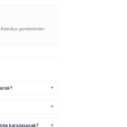
ir. Belediye gündeminden
+
alacak?
+
+
imle karşılaşacak?