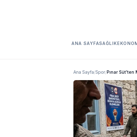
ANA SAYFA
SAĞLIK
EKONO
Ana Sayfa
/
Spor
/