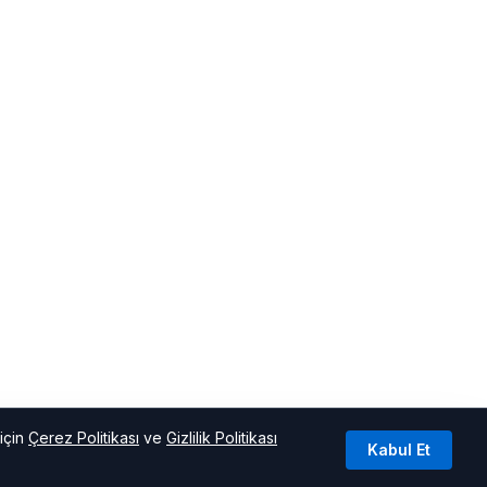
için
Çerez Politikası
ve
Gizlilik Politikası
Kabul Et