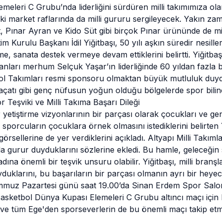
eleri C Grubu’nda liderliğini sürdüren milli takımımıza ola
ki market raflarında da milli gururu sergileyecek. Yakın za
 Pınar Ayran ve Kido Süt gibi birçok Pınar ürününde de mil
 Kurulu Başkanı İdil Yiğitbaşı, 50 yılı aşkın süredir nesillerin
time, sanata destek vermeye devam ettiklerini belirtti. Yiğitb
nları merhum Selçuk Yaşar’ın liderliğinde 60 yıldan fazla b
tbol Takımları resmi sponsoru olmaktan büyük mutluluk duyduk
açatı gibi genç nüfusun yoğun olduğu bölgelerde spor bilinc
 Teşviki ve Milli Takıma Başarı Dileği
iller yetiştirme vizyonlarının bir parçası olarak çocukları ve 
ılı sporcuların çocuklara örnek olmasını istediklerini belirte
görsellerine de yer verdiklerini açıkladı. Altyapı Milli Takıml
rla gurur duyduklarını sözlerine ekledi. Bu hamle, geleceğin
ına önemli bir teşvik unsuru olabilir. Yiğitbaşı, milli bran
duklarını, bu başarıların bir parçası olmanın ayrı bir heyecan
emmuz Pazartesi günü saat 19.00’da Sinan Erdem Spor Salon
sketbol Dünya Kupası Elemeleri C Grubu altıncı maçı için ke
an ve tüm Ege'den sporseverlerin de bu önemli maçı takip etm