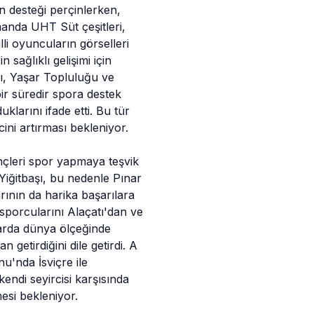
n desteği perçinlerken,
manda UHT Süt çeşitleri,
li oyuncuların görselleri
 sağlıklı gelişimi için
aşı, Yaşar Topluluğu ve
ir süredir spora destek
larını ifade etti. Bu tür
ini artırması bekleniyor.
gençleri spor yapmaya teşvik
n Yiğitbaşı, bu nedenle Pınar
arının da harika başarılara
 sporcularını Alaçatı'dan ve
şlarda dünya ölçeğinde
 getirdiğini dile getirdi. A
u'nda İsviçre ile
ndi seyircisi karşısında
esi bekleniyor.