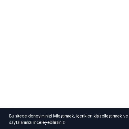
Bu sitede deneyiminizi iyileştirmek, içerikleri kişiselleştirmek ve k
sayfalarımızı inceleyebilirsiniz.