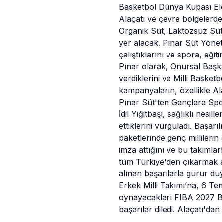
Basketbol Dünya Kupası Elem
Alaçatı ve çevre bölgelerde
Organik Süt, Laktozsuz Süt,
yer alacak. Pınar Süt Yönetim
çalıştıklarını ve spora, eği
Pınar olarak, Onursal Başka
verdiklerini ve Milli Baske
kampanyaların, özellikle Al
Pınar Süt'ten Gençlere Spor
İdil Yiğitbaşı, sağlıklı nes
ettiklerini vurguladı. Başar
paketlerinde genç millilerin 
imza attığını ve bu takımla
tüm Türkiye'den çıkarmak ad
alınan başarılarla gurur duy
Erkek Milli Takımı’na, 6 T
oynayacakları FIBA 2027 Ba
başarılar diledi. Alaçatı'd