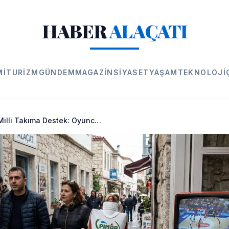
HABER
ALAÇATI
MI
TURIZM
GÜNDEM
MAGAZIN
SIYASET
YAŞAM
TEKNOLOJI
Pınar Süt'ten Milli Takıma Destek: Oyuncular Paketlerde!