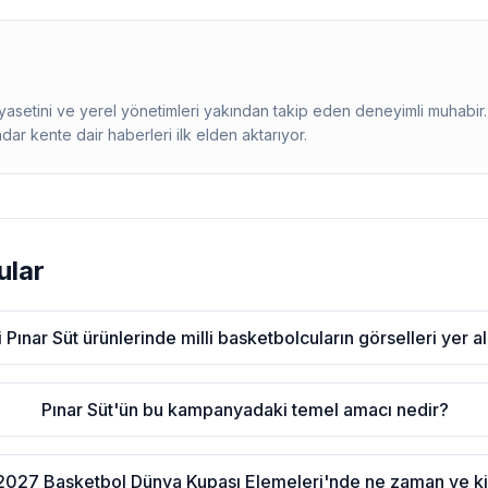
siyasetini ve yerel yönetimleri yakından takip eden deneyimli muhab
adar kente dair haberleri ilk elden aktarıyor.
ular
 Pınar Süt ürünlerinde milli basketbolcuların görselleri yer 
Pınar Süt'ün bu kampanyadaki temel amacı nedir?
A 2027 Basketbol Dünya Kupası Elemeleri'nde ne zaman ve k