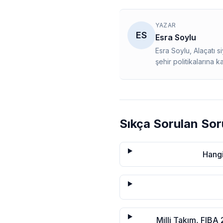
YAZAR
ES
Esra Soylu
Esra Soylu, Alaçatı 
şehir politikalarına k
Sıkça Sorulan Sor
Hangi
Milli Takım, FIB