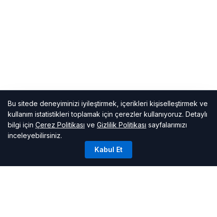
Bu sitede deneyiminizi iyileştirmek, içerikleri kişiselleştirmek ve
kullanım istatistikleri toplamak için çerezler kullanıyoruz. Detaylı
bilgi için
Çerez Politikası
ve
Gizlilik Politikası
sayfalarımızı
inceleyebilirsiniz.
Kabul Et