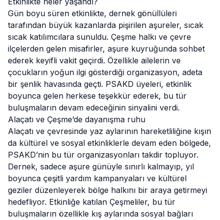
Etkinlikte neler yaşandı?
Gün boyu süren
etkinlik
te, dernek gönüllüleri
tarafından büyük kazanlarda pişirilen aşureler, sıcak
sıcak katılımcılara sunuldu. Çeşme halkı ve çevre
ilçelerden gelen misafirler, aşure kuyruğunda sohbet
ederek keyifli vakit geçirdi. Özellikle ailelerin ve
çocukların yoğun ilgi gösterdiği organizasyon, adeta
bir şenlik havasında geçti. PSAKD üyeleri, etkinlik
boyunca gelen herkese teşekkür ederek, bu tür
buluşmaların devam edeceğinin sinyalini verdi.
Alaçatı ve Çeşme’de dayanışma ruhu
Alaçatı
ve çevresinde yaz aylarının hareketliliğine kışın
da kültürel ve sosyal etkinliklerle devam eden bölgede,
PSAKD’nin bu tür organizasyonları takdir topluyor.
Dernek, sadece aşure günüyle sınırlı kalmayıp, yıl
boyunca çeşitli yardım kampanyaları ve kültürel
geziler düzenleyerek bölge halkını bir araya getirmeyi
hedefliyor. Etkinliğe katılan Çeşmeliler, bu tür
buluşmaların özellikle kış aylarında sosyal bağları