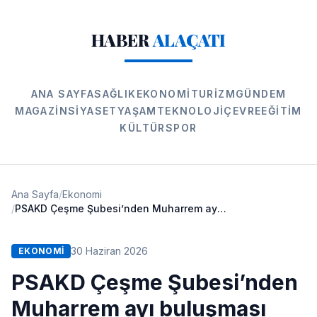
HABER
ALAÇATI
ANA SAYFA
SAĞLIK
EKONOMI
TURIZM
GÜNDEM
MAGAZIN
SIYASET
YAŞAM
TEKNOLOJI
ÇEVRE
EĞITIM
KÜLTÜR
SPOR
Ana Sayfa
/
Ekonomi
/
PSAKD Çeşme Şubesi’nden Muharrem ayı buluşması
30 Haziran 2026
EKONOMI
PSAKD Çeşme Şubesi’nden
Muharrem ayı buluşması