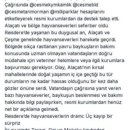
Çağrısında @cesmekymkamlik @cesmebld
@cesmetarimorman @milliparklar hesaplarını
etiketleyerek resmi kurumlardan da
destek
talep etti.
Alaçatı ve bölge hayvanseverleri seferber oldu
Reisdere’de yaşanan bu duygusal an,
Alaçatı
ve
Çeşme genelinde hayvanseverleri harekete geçirdi.
Bölgede sıkça rastlanan yavru baykuşların bakımı
konusunda uzman olmayan vatandaşların doğru
müdahale için veteriner hekimlere veya ilgili kurumlara
başvurması gerekiyor. Olay, Alaçatı’nın kırsal
mahallelerinde doğal yaşamın iç içe geçtiği bu tür
durumların ne kadar hassas olduğunu bir kez daha
gözler önüne serdi. Vatandaşın çağrısına yanıt veren
bazı hayvanseverler, baykuşun beslenmesi ve bakımı
hakkında bilgi paylaşırken, resmi kurumlardan henüz
net bir açıklama gelmedi.
Reisdere’de hayvanseverlerin dramı: Üç kayıp bir
sürpriz