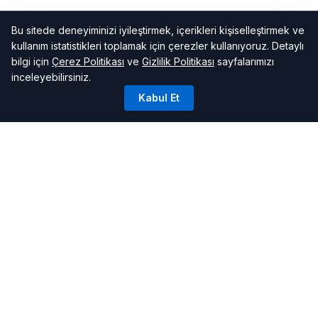
Bu sitede deneyiminizi iyileştirmek, içerikleri kişiselleştirmek ve
kullanım istatistikleri toplamak için çerezler kullanıyoruz. Detaylı
bilgi için
Çerez Politikası
ve
Gizlilik Politikası
sayfalarımızı
inceleyebilirsiniz.
Kabul Et