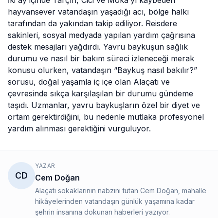
İki ay içinde Tarçın, Cici ve Moka’yı kaybeden
hayvansever vatandaşın yaşadığı acı, bölge halkı
tarafından da yakından takip ediliyor. Reisdere
sakinleri, sosyal medyada yapılan yardım çağrısına
destek mesajları yağdırdı. Yavru baykuşun sağlık
durumu ve nasıl bir bakım süreci izleneceği merak
konusu olurken, vatandaşın “Baykuş nasıl bakılır?”
sorusu, doğal yaşamla iç içe olan
Alaçatı
ve
çevresinde sıkça karşılaşılan bir durumu gündeme
taşıdı. Uzmanlar, yavru baykuşların özel bir diyet ve
ortam gerektirdiğini, bu nedenle mutlaka profesyonel
yardım alınması gerektiğini vurguluyor.
YAZAR
CD
Cem Doğan
Alaçatı sokaklarının nabzını tutan Cem Doğan, mahalle
hikâyelerinden vatandaşın günlük yaşamına kadar
şehrin insanına dokunan haberleri yazıyor.