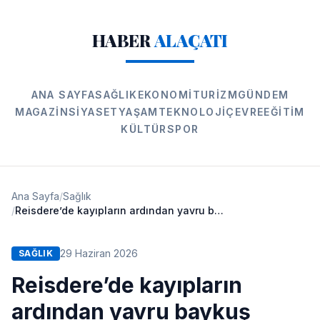
HABER
ALAÇATI
ANA SAYFA
SAĞLIK
EKONOMI
TURIZM
GÜNDEM
MAGAZIN
SIYASET
YAŞAM
TEKNOLOJI
ÇEVRE
EĞITIM
KÜLTÜR
SPOR
Ana Sayfa
/
Sağlık
/
Reisdere’de kayıpların ardından yavru baykuş sürprizi
29 Haziran 2026
SAĞLIK
Reisdere’de kayıpların
ardından yavru baykuş