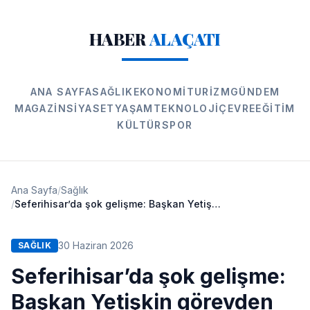
HABER
ALAÇATI
ANA SAYFA
SAĞLIK
EKONOMI
TURIZM
GÜNDEM
MAGAZIN
SIYASET
YAŞAM
TEKNOLOJI
ÇEVRE
EĞITIM
KÜLTÜR
SPOR
Ana Sayfa
/
Sağlık
/
Seferihisar’da şok gelişme: Başkan Yetişkin görevden alındı
30 Haziran 2026
SAĞLIK
Seferihisar’da şok gelişme:
Başkan Yetişkin görevden