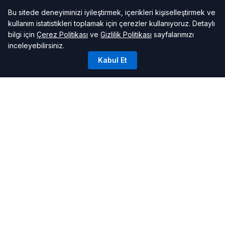
Bu sitede deneyiminizi iyileştirmek, içerikleri kişiselleştirmek ve
kullanım istatistikleri toplamak için çerezler kullanıyoruz. Detaylı
bilgi için
Çerez Politikası
ve
Gizlilik Politikası
sayfalarımızı
inceleyebilirsiniz.
Kabul Et