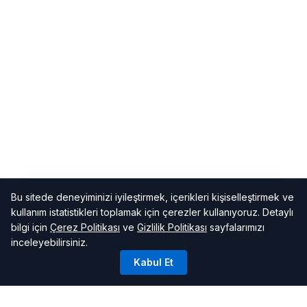
Bu sitede deneyiminizi iyileştirmek, içerikleri kişiselleştirmek ve
kullanım istatistikleri toplamak için çerezler kullanıyoruz. Detaylı
bilgi için
Çerez Politikası
ve
Gizlilik Politikası
sayfalarımızı
inceleyebilirsiniz.
Kabul Et