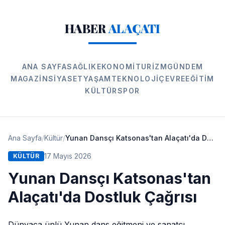
HABER
ALAÇATI
ANA SAYFA
SAĞLIK
EKONOMI
TURIZM
GÜNDEM
MAGAZIN
SIYASET
YAŞAM
TEKNOLOJI
ÇEVRE
EĞITIM
KÜLTÜR
SPOR
Ana Sayfa
/
Kültür
/
Yunan Dansçı Katsonas'tan Alaçatı'da Dostluk Çağrısı
17 Mayıs 2026
KÜLTÜR
Yunan Dansçı Katsonas'tan
Alaçatı'da Dostluk Çağrısı
Dünyaca ünlü Yunan dans eğitmeni ve sanatçı