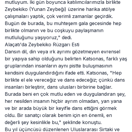
mutluyum. İki gün boyunca katılımcılarımızla birlikte
Zeybekiko (Yunan Zeybeği) üzerine harika atölye
çalışmaları yaptık, çok verimli zamanlar geçirdik.
Bugün de burada, bu muhteşem gala gecesinde hep
birlikte olmanın ve bu coşkuyu paylaşmanın
mutluluğunu yaşıyoruz," dedi.
Alaçatı'da Zeybekiko Rüzgarı Esti
Dansın dil, din veya ırk ayrımı gözetmeyen evrensel
bir yapıya sahip olduğunu belirten Katsonas, farklı yaş
gruplarından
insanları
n aynı pistte buluşmasının
kendisini duygulandırdığını ifade etti. Katsonas, "Hep
birlikte el ele vereceğiz ve dans edeceğiz; çünkü dans
insanları birleştirir, dans ulusları birbirine bağlar.
Burada beni en çok mutlu eden ve duygulandıran şey,
her nesilden insanın hiçbir ayrım olmadan, yan yana
ve bir arada büyük bir keyifle dans ettiğini görmek
oldu. Bir sanatçı olarak benim için en önemli, en
değerli şey kesinlikle bu," şeklinde konuştu.
Bu yıl üçüncüsü düzenlenen Uluslararası Sirtaki ve