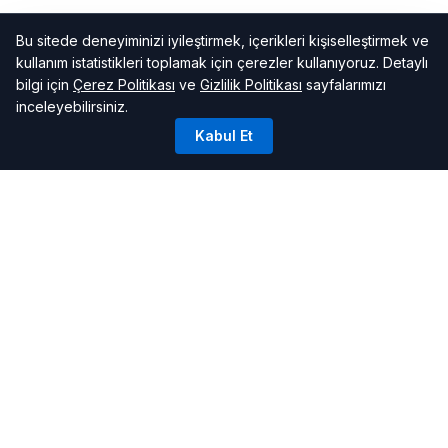
Bu sitede deneyiminizi iyileştirmek, içerikleri kişiselleştirmek ve
kullanım istatistikleri toplamak için çerezler kullanıyoruz. Detaylı
bilgi için
Çerez Politikası
ve
Gizlilik Politikası
sayfalarımızı
inceleyebilirsiniz.
Kabul Et