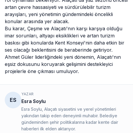
rol oynaması bekleniyor. Alaçatı'da yaz sezonu öncesi
artan çevre hassasiyeti ve sürdürülebilir turizm
arayışları, yeni yönetimin gündemindeki öncelikli
konular arasında yer alacak.
Bu karar, Çeşme ve Alaçatı'nın karşı karşıya olduğu
imar sorunları, altyapı eksiklikleri ve artan turizm
baskısı gibi konularda Kent Konseyi'nin daha etkin bir
ses olacağı beklentisini de beraberinde getiriyor.
Ahmet Güler liderliğindeki yeni dönemin, Alaçatı'nın
eşsiz dokusunu koruyarak gelişimini destekleyici
projelerle öne çıkması umuluyor.
YAZAR
ES
Esra Soylu
Esra Soylu, Alaçatı siyasetini ve yerel yönetimleri
yakından takip eden deneyimli muhabir. Belediye
gündeminden şehir politikalarına kadar kente dair
haberleri ilk elden aktarıyor.