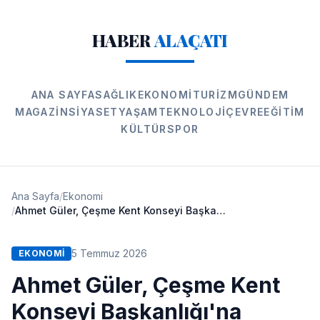
HABER
ALAÇATI
ANA SAYFA
SAĞLIK
EKONOMI
TURIZM
GÜNDEM
MAGAZIN
SIYASET
YAŞAM
TEKNOLOJI
ÇEVRE
EĞITIM
KÜLTÜR
SPOR
Ana Sayfa
/
Ekonomi
/
Ahmet Güler, Çeşme Kent Konseyi Başkanlığı'na Yeniden Seçildi
5 Temmuz 2026
EKONOMI
Ahmet Güler, Çeşme Kent
Konseyi Başkanlığı'na