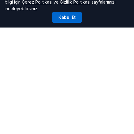
bilgi için
Çerez Politikası
ve
Gizlilik Politikası
sayfalarımızı
inceleyebilirsiniz.
Kabul Et
FAYDALI BILGILER
Alaçatı Hava Durumu