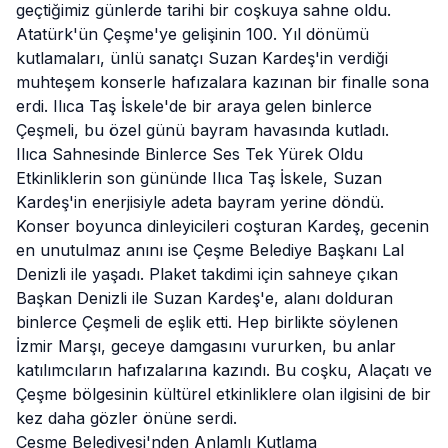
geçtiğimiz günlerde tarihi bir coşkuya sahne oldu.
Atatürk
'ün Çeşme'ye gelişinin 100. Yıl dönümü
kutlamaları, ünlü sanatçı Suzan Kardeş'in verdiği
muhteşem konserle hafızalara kazınan bir finalle sona
erdi. Ilıca Taş İskele'de bir araya gelen binlerce
Çeşmeli, bu özel günü bayram havasında kutladı.
Ilıca Sahnesinde Binlerce Ses Tek Yürek Oldu
Etkinliklerin son gününde Ilıca Taş İskele, Suzan
Kardeş'in enerjisiyle adeta bayram yerine döndü.
Konser boyunca dinleyicileri coşturan Kardeş, gecenin
en unutulmaz anını ise Çeşme Belediye Başkanı Lal
Denizli
ile yaşadı. Plaket takdimi için sahneye çıkan
Başkan Denizli ile Suzan Kardeş'e, alanı dolduran
binlerce Çeşmeli de eşlik etti. Hep birlikte söylenen
İzmir Marşı, geceye damgasını vururken, bu anlar
katılımcıların hafızalarına kazındı. Bu coşku, Alaçatı ve
Çeşme bölgesinin kültürel etkinliklere olan ilgisini de bir
kez daha gözler önüne serdi.
Çeşme Belediyesi'nden Anlamlı Kutlama