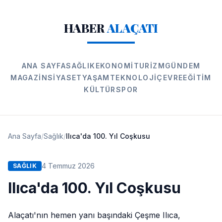
HABER
ALAÇATI
ANA SAYFA
SAĞLIK
EKONOMI
TURIZM
GÜNDEM
MAGAZIN
SIYASET
YAŞAM
TEKNOLOJI
ÇEVRE
EĞITIM
KÜLTÜR
SPOR
Ana Sayfa
/
Sağlık
/
Ilıca'da 100. Yıl Coşkusu
4 Temmuz 2026
SAĞLIK
Ilıca'da 100. Yıl Coşkusu
Alaçatı'nın hemen yanı başındaki Çeşme Ilıca,