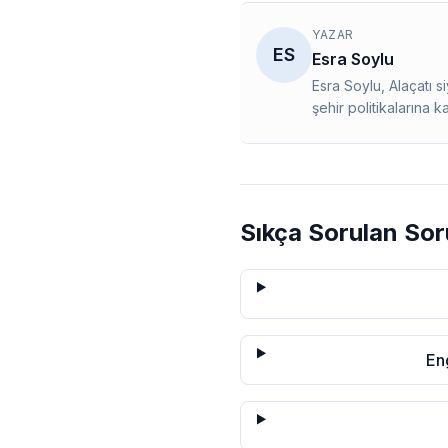
YAZAR
ES
Esra Soylu
Esra Soylu, Alaçatı 
şehir politikalarına k
Sıkça Sorulan Sor
En