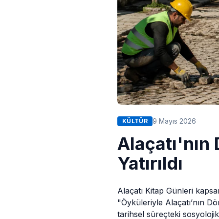
9 Mayıs 2026
KÜLTÜR
Alaçatı'nın
Yatırıldı
Alaçatı
Kitap Günleri kapsa
"Öyküleriyle Alaçatı’nın Dön
tarihsel süreçteki sosyolojik 