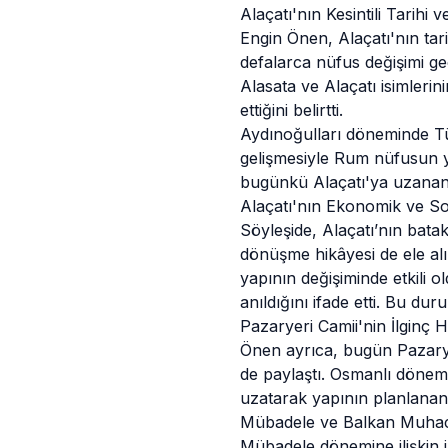
Alaçatı'nın Kesintili Tarihi v
Engin Önen,
Alaçatı
'nın ta
defalarca nüfus değişimi geç
Alasata ve Alaçatı isimlerin
ettiğini belirtti.
Aydınoğulları döneminde Tür
gelişmesiyle Rum nüfusun y
bugünkü Alaçatı'ya uzanan 
Alaçatı'nın Ekonomik ve 
Söyleşide, Alaçatı’nın bata
dönüşme hikâyesi de ele al
yapının değişiminde etkili
anıldığını ifade etti. Bu du
Pazaryeri Camii'nin İlginç H
Önen ayrıca, bugün Pazaryeri
de paylaştı. Osmanlı dönemi
uzatarak yapının planlanand
Mübadele ve Balkan Muhaci
Mübadele dönemine ilişkin 