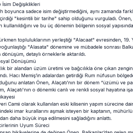
e İsim Değişiklikleri
rih boyunca sadece isim değiştirmediğini, aynı zamanda farkl
irdiği "kesintili bir tarihe" sahip olduğunu vurguladı. Önen,
in kullanıldığını ve bu üç dönemin bölgenin sosyal yapısında
kmen topluluklarının yerleştiği "Alacaat" evresinden, 19. 
oğunlaştığı "Alasata" dönemine ve mübadele sonrası Balkan
dönüşüm, detaylı örneklerle aktarıldı.
Sosyal Dönüşümü
klık bir alandan üzüm üretimi ve bağcılıkla öne çıkan zengin
ındı. Hacı Memiş’in adalardan getirdiği Rum nüfusun bölge
 olduğunu anlatan Önen, Alaçatı’nın bir dönem “üzümü ve pa
rum, Alaçatı'nın o dönemki canlı ve renkli sosyal hayatına işa
ikayesi
 Camii olarak kullanılan eski kilisenin yapım sürecine dair 
ndeki imar kurallarını aşmak isteyen bir kaptanın, mühürlü ö
an daha büyük inşa edilmesini sağladığını anlattı.
rlerinin Uyum Süreci
insan hikâyelerine de değinen Önen, Balkanlar’dan gelen 