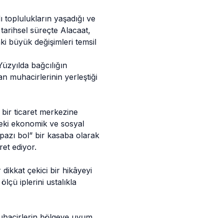
ı toplulukların yaşadığı ve
 tarihsel süreçte Alacaat,
ki büyük değişimleri temsil
Yüzyılda bağcılığın
 muhacirlerinin yerleştiği
 bir ticaret merkezine
deki ekonomik ve sosyal
pazı bol” bir kasaba olarak
ret ediyor.
dikkat çekici bir hikâyeyi
lçü iplerini ustalıkla
muhacirlerin bölgeye uyum