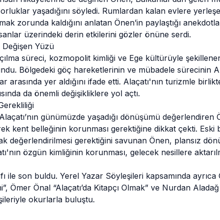
rluklar yaşadığını söyledi. Rumlardan kalan evlere yerleş
nmak zorunda kaldığını anlatan Önen’in paylaştığı anekdotlar
anlar üzerindeki derin etkilerini gözler önüne serdi.
te Değişen Yüzü
çılma süreci, kozmopolit kimliği ve Ege kültürüyle şekillen
du. Bölgedeki göç hareketlerinin ve mübadele sürecinin Ala
r arasında yer aldığını ifade etti. Alaçatı'nın turizmle birlik
ında da önemli değişikliklere yol açtı.
erekliliği
Alaçatı’nın günümüzde yaşadığı dönüşümü değerlendiren Ö
terek kent belleğinin korunması gerektiğine dikkat çekti. Eski 
ak değerlendirilmesi gerektiğini savunan Önen, plansız dön
laçatı'nın özgün kimliğinin korunması, gelecek nesillere akt
afı ile son buldu. Yerel Yazar Söyleşileri kapsamında ayrıc
i”, Ömer Önal “Alaçatı’da Kitapçı Olmak” ve Nurdan Aladağ 
ileriyle okurlarla buluştu.