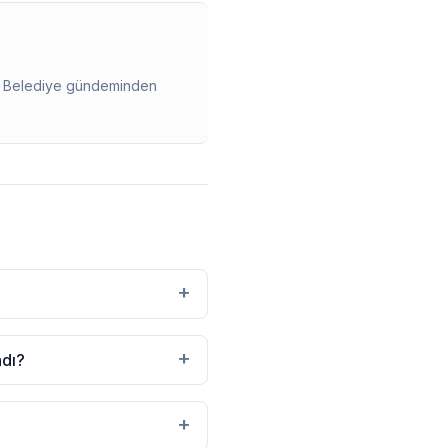
ir. Belediye gündeminden
+
+
ndı?
+