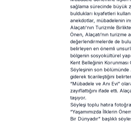
sağlama sürecinde büyük zo
buldukları kıyafetleri kulla
anekdotlar, mübadelenin ins
Alaçatı'nın Turizmle Birlik
Önen, Alaçatı’nın turizme a
değerlendirmelerde de bulun
belirleyen en önemli unsurla
bölgenin sosyokültürel yapıs
Kent Belleğinin Korunması G
Söyleşinin son bölümünde 
giderek ticarileştiğini belir
“Mübadele ve Anı Evi” olar
zayıflattığını ifade etti. A
taşıyor.
Söyleşi toplu hatıra fotoğr
“Yaşamımızda İlklerin Önem
Bir Dünyadır” başlıklı söyleş