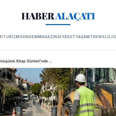
HABER
ALAÇATI
MI
TURIZM
GÜNDEM
MAGAZIN
SIYASET
YAŞAM
TEKNOLOJI
Alaçatı'nın Dönüşümü Kitap Günleri'nde Masaya Yatırıldı