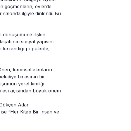
en göçmenlerin, evlerde
 salonda ilgiyle dinlendi. Bu
en dönüşümüne ilişkin
çatı’nın sosyal yapısını
te kazandığı popülarite,
nen, kamusal alanların
belediye binasının bir
üşümün yerel kimliği
arılması açısından büyük önem
a Gökçen Adar
ise “Her Kitap Bir İnsan ve