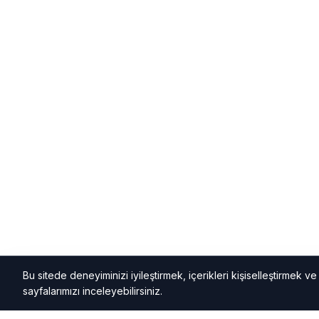
Bu sitede deneyiminizi iyileştirmek, içerikleri kişiselleştirmek ve k
sayfalarımızı inceleyebilirsiniz.