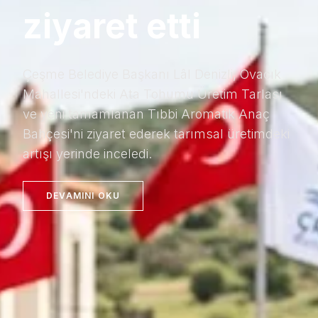
ziyaret etti
Çeşme Belediye Başkanı Lâl Denizli, Ovacık
Mahallesi'ndeki Ata Tohumu Üretim Tarlası
ve yeni tamamlanan Tıbbi Aromatik Anaç
Bahçesi'ni ziyaret ederek tarımsal üretimdeki
artışı yerinde inceledi.
DEVAMINI OKU